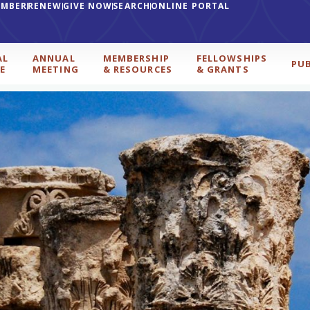
EMBER
RENEW
GIVE NOW
SEARCH
ONLINE PORTAL
AL
ANNUAL
MEMBERSHIP
FELLOWSHIPS
PU
E
MEETING
& RESOURCES
& GRANTS